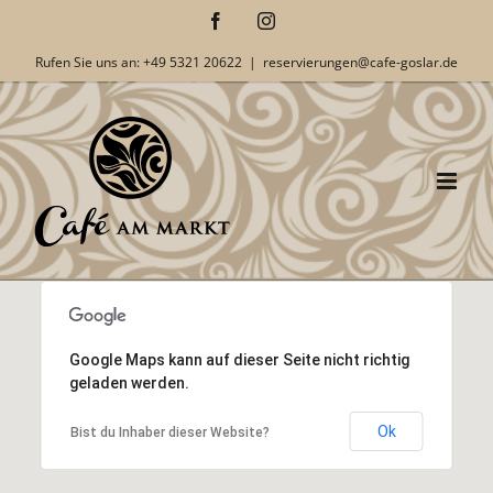
Zum
Facebook
Instagram
Inhalt
Rufen Sie uns an: +49 5321 20622
|
reservierungen@cafe-goslar.de
springen
Zum
Inhalt
springen
Google Maps kann auf dieser Seite nicht richtig
geladen werden.
Ok
Bist du Inhaber dieser Website?